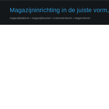
Magazijninrichting in de juiste vorm,
magazijnbakken
•
magazijnkasten
•
entresolvloeren
•
etagevloeren