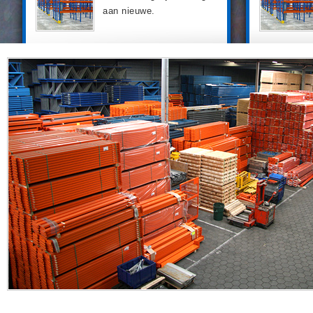
aan nieuwe.
Al onze palletstelling worden zorgvuldig
Lees meer
gecontroleerd op kwaliteit en eventuele
gebreken voordat ze worden
aangeborden.
Lees meer